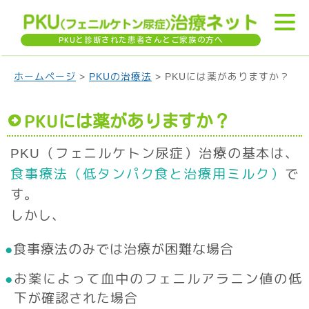
PKU
と診断された患者さんとご家族の方へ
ホームページ
>
PKUの治療法
> PKUには薬がありますか？
PKU
には薬がありますか？
PKU（フェニルケトン尿症）治療の基本は、
食事療法（低タンパク食と治療用
ミルク）
で
す。
しかし、
食事療法のみでは治療が困難な場合
お薬によって血中のフェニルアラニン値の低
下が確認された場合