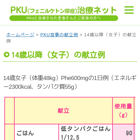
PKU
と診断された患者さんとご家族の方へ
ホームページ
>
PKU食事の献立例
> 14歳以降（女子）の献立
例
14歳以降（女子）の献立例
14歳女子（体重48kg）Phe600mgの1日例（エネルギ
ー2300kcal、タンパク質55g）
使用量
献立
P
（g）
低タンパクごはん
ごはん
90
1/12.5