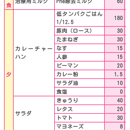
治療用ミルク
Phe除去ミルク
60
食
低タンパクごはん
180
1/12.5
豚肉（ロース）
30
たまねぎ
30
なす
15
カレーチャー
ハン
人参
15
ピーマン
20
カレー粉
1.5
夕
サラダ油
10
食塩
0
きゅうり
40
レタス
20
サラダ
トマト
30
マヨネーズ
8